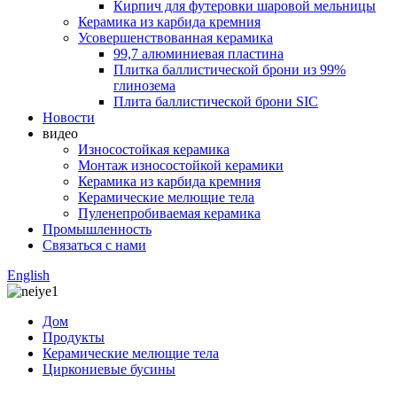
Кирпич для футеровки шаровой мельницы
Керамика из карбида кремния
Усовершенствованная керамика
99,7 алюминиевая пластина
Плитка баллистической брони из 99%
глинозема
Плита баллистической брони SIC
Новости
видео
Износостойкая керамика
Монтаж износостойкой керамики
Керамика из карбида кремния
Керамические мелющие тела
Пуленепробиваемая керамика
Промышленность
Связаться с нами
English
Дом
Продукты
Керамические мелющие тела
Циркониевые бусины