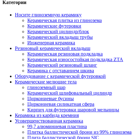
Категории
Носите глиноземную керамику
Керамическая плитка из глинозема
Керамические футеровки
Керамический цилиндр/блок
Керамический вкладыш трубы
Инженерная керамика
Резиновый керамический вкладыш
Керамическая резиновая подкладка
Керамическая износостойкая подкладка ZTA
Керамический резиновый шланг
Керамика с отставанием шкива
Оборудование с керамической футеровкой
Керамические мелющие тела
глиноземный шар
Керамический шлифовальный цилиндр
Циркониевые бусины
Циркониевая силикатная сфера
Кирпич для футеровки шаровой мельницы
Керамика из карбида кремния
Усовершенствованная керамика
99,7 алюминиевая пластина
Плитка баллистической брони из 99% глинозема
Плита баллистической брони SIC