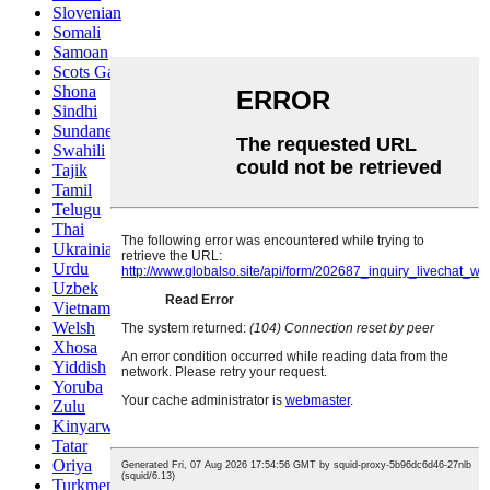
Slovenian
Somali
Samoan
Scots Gaelic
Shona
Sindhi
Sundanese
Swahili
Tajik
Tamil
Telugu
Thai
Ukrainian
Urdu
Uzbek
Vietnamese
Welsh
Xhosa
Yiddish
Yoruba
Zulu
Kinyarwanda
Tatar
Oriya
Turkmen