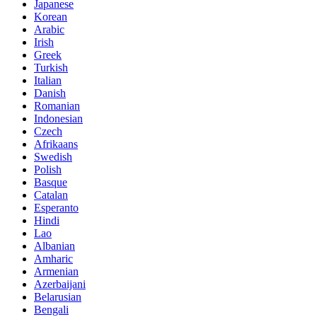
Japanese
Korean
Arabic
Irish
Greek
Turkish
Italian
Danish
Romanian
Indonesian
Czech
Afrikaans
Swedish
Polish
Basque
Catalan
Esperanto
Hindi
Lao
Albanian
Amharic
Armenian
Azerbaijani
Belarusian
Bengali