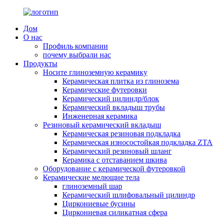
Дом
О нас
Профиль компании
почему выбрали нас
Продукты
Носите глиноземную керамику
Керамическая плитка из глинозема
Керамические футеровки
Керамический цилиндр/блок
Керамический вкладыш трубы
Инженерная керамика
Резиновый керамический вкладыш
Керамическая резиновая подкладка
Керамическая износостойкая подкладка ZTA
Керамический резиновый шланг
Керамика с отставанием шкива
Оборудование с керамической футеровкой
Керамические мелющие тела
глиноземный шар
Керамический шлифовальный цилиндр
Циркониевые бусины
Циркониевая силикатная сфера