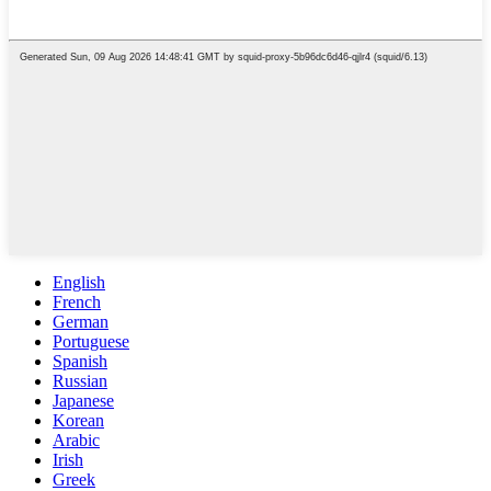
English
French
German
Portuguese
Spanish
Russian
Japanese
Korean
Arabic
Irish
Greek