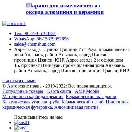
Шарики для измельчения из
оксида алюминия и керамики
Тел.: 86-799-6790781
WhatsApp: 86-15879957696
sales@chemshun.com
Адрес завода 1: улица Цзилинь Ист Роуд, промышленная
зона Аньюань, район Аньюань, город Пинсян,
провинция Цзянси, КНР. Адрес завода 2 и офиса: дом
16, проспект Цзингуан, промышленная зона Аньюань,
район Аньюань, город Пинсян, провинция Цзянси, КНР.
связаться с нами
© Авторские права - 2010-2022: Все права защищены.
Популярные товары
-
Карта сайта
-
AMP Mobile
Материал из карбида кремния
,
Керамические вкладыши
,
Керамическая угловая труба
,
Керамический изгиб
,
Циклонная
керамическая футеровка
,
Алюминиевая плитка
,
Подписывайтесь на нас: