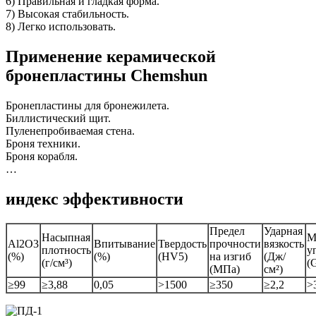
6) Правильная и гладкая форма.
7) Высокая стабильность.
8) Легко использовать.
Применение керамической
бронепластины Chemshun
Бронепластины для бронежилета.
Биллистический щит.
Пуленепробиваемая стена.
Броня техники.
Броня корабля.
…
индекс эффективности
Предел
Ударная
Насыпная
М
Al2O3
Впитывание
Твердость
прочности
вязкость
плотность
у
(%)
(%)
(HV5)
на изгиб
(Дж/
(г/см³)
(
(МПа)
см²)
≥99
≥3,88
0,05
>1500
≥350
≥2,2
>