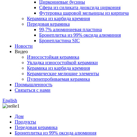
Циркониевые бусины
Сфера из силиката диоксида циркония
Футеровка шаровой мельницы из кирпича
Керамика из карбида кремния
Передовая керамика
99,7% алюминиевая пластина
Бронеплитка из 99% оксида алюминия
Бронепластина SIC
Новости
Видео
Износостойкая керамика
Укладка износостойкой керамики
Керамика из карбида кремния
Керамические мелющие элементы
Пуленепробиваемая керамика
Промышленность
Связаться с нами
English
Дом
Продукты
Передовая керамика
Бронеплитка из 99% оксида алюминия