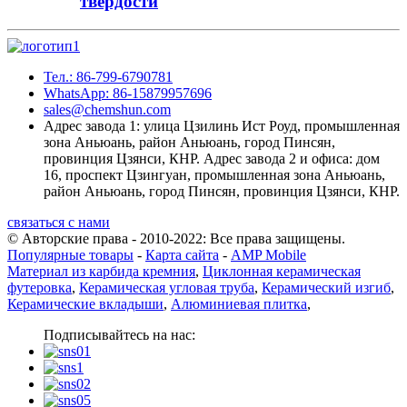
твердости
Тел.: 86-799-6790781
WhatsApp: 86-15879957696
sales@chemshun.com
Адрес завода 1: улица Цзилинь Ист Роуд, промышленная
зона Аньюань, район Аньюань, город Пинсян,
провинция Цзянси, КНР. Адрес завода 2 и офиса: дом
16, проспект Цзингуан, промышленная зона Аньюань,
район Аньюань, город Пинсян, провинция Цзянси, КНР.
связаться с нами
© Авторские права - 2010-2022: Все права защищены.
Популярные товары
-
Карта сайта
-
AMP Mobile
Материал из карбида кремния
,
Циклонная керамическая
футеровка
,
Керамическая угловая труба
,
Керамический изгиб
,
Керамические вкладыши
,
Алюминиевая плитка
,
Подписывайтесь на нас: