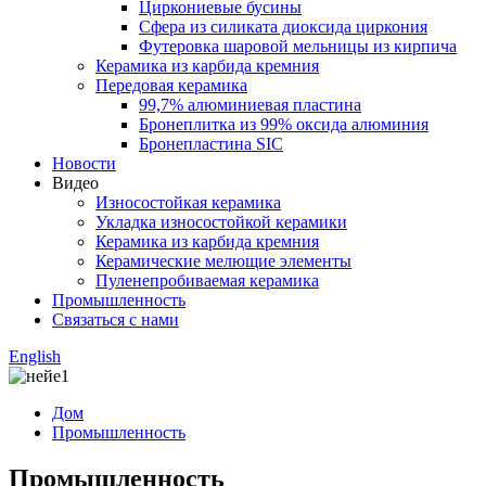
Циркониевые бусины
Сфера из силиката диоксида циркония
Футеровка шаровой мельницы из кирпича
Керамика из карбида кремния
Передовая керамика
99,7% алюминиевая пластина
Бронеплитка из 99% оксида алюминия
Бронепластина SIC
Новости
Видео
Износостойкая керамика
Укладка износостойкой керамики
Керамика из карбида кремния
Керамические мелющие элементы
Пуленепробиваемая керамика
Промышленность
Связаться с нами
English
Дом
Промышленность
Промышленность