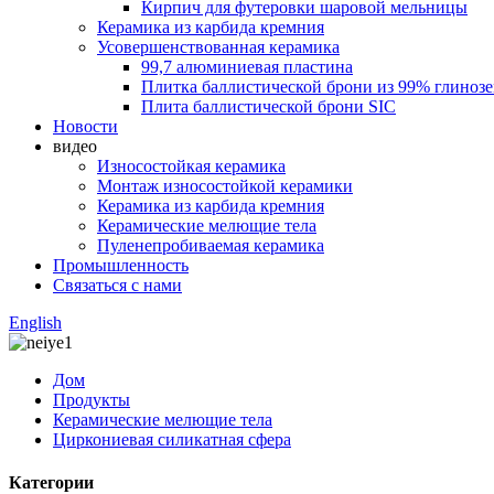
Кирпич для футеровки шаровой мельницы
Керамика из карбида кремния
Усовершенствованная керамика
99,7 алюминиевая пластина
Плитка баллистической брони из 99% глиноз
Плита баллистической брони SIC
Новости
видео
Износостойкая керамика
Монтаж износостойкой керамики
Керамика из карбида кремния
Керамические мелющие тела
Пуленепробиваемая керамика
Промышленность
Связаться с нами
English
Дом
Продукты
Керамические мелющие тела
Циркониевая силикатная сфера
Категории