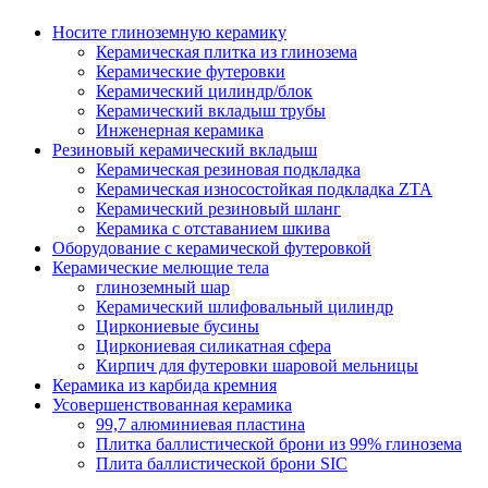
Носите глиноземную керамику
Керамическая плитка из глинозема
Керамические футеровки
Керамический цилиндр/блок
Керамический вкладыш трубы
Инженерная керамика
Резиновый керамический вкладыш
Керамическая резиновая подкладка
Керамическая износостойкая подкладка ZTA
Керамический резиновый шланг
Керамика с отставанием шкива
Оборудование с керамической футеровкой
Керамические мелющие тела
глиноземный шар
Керамический шлифовальный цилиндр
Циркониевые бусины
Циркониевая силикатная сфера
Кирпич для футеровки шаровой мельницы
Керамика из карбида кремния
Усовершенствованная керамика
99,7 алюминиевая пластина
Плитка баллистической брони из 99% глинозема
Плита баллистической брони SIC