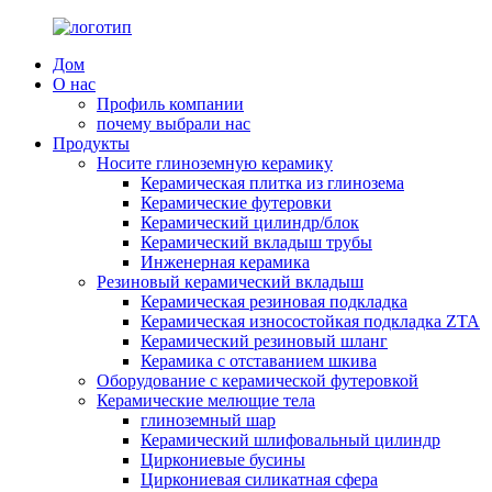
Дом
О нас
Профиль компании
почему выбрали нас
Продукты
Носите глиноземную керамику
Керамическая плитка из глинозема
Керамические футеровки
Керамический цилиндр/блок
Керамический вкладыш трубы
Инженерная керамика
Резиновый керамический вкладыш
Керамическая резиновая подкладка
Керамическая износостойкая подкладка ZTA
Керамический резиновый шланг
Керамика с отставанием шкива
Оборудование с керамической футеровкой
Керамические мелющие тела
глиноземный шар
Керамический шлифовальный цилиндр
Циркониевые бусины
Циркониевая силикатная сфера