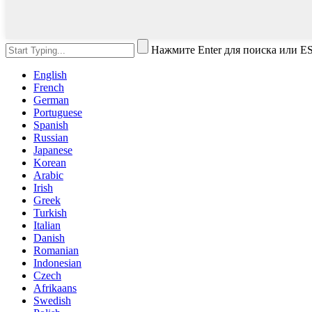
Нажмите Enter для поиска или E
English
French
German
Portuguese
Spanish
Russian
Japanese
Korean
Arabic
Irish
Greek
Turkish
Italian
Danish
Romanian
Indonesian
Czech
Afrikaans
Swedish