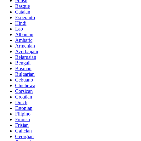
Polish
Basque
Catalan
Esperanto
Hindi
Lao
Albanian
Amharic
Armenian
Azerbaijani
Belarusian
Bengali
Bosnian
Bulgarian
Cebuano
Chichewa
Corsican
Croatian
Dutch
Estonian
Filipino
Finnish
Frisian
Galician
Georgian