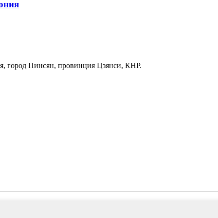
ония
я, город Пинсян, провинция Цзянси, КНР.